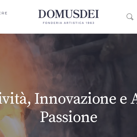
ERE
talogo articoli liturg