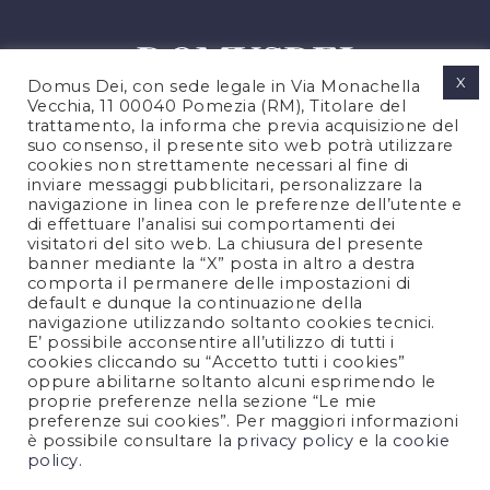
X
Domus Dei, con sede legale in Via Monachella
Vecchia, 11 00040 Pomezia (RM), Titolare del
trattamento, la informa che previa acquisizione del
suo consenso, il presente sito web potrà utilizzare
cookies non strettamente necessari al fine di
PRIVACY POLICY
inviare messaggi pubblicitari, personalizzare la
COOKIES POLICY
navigazione in linea con le preferenze dell’utente e
di effettuare l’analisi sui comportamenti dei
NOTE LEGALI
visitatori del sito web. La chiusura del presente
CONTATTACI
banner mediante la “X” posta in altro a destra
comporta il permanere delle impostazioni di
default e dunque la continuazione della
navigazione utilizzando soltanto cookies tecnici.
FOLLOW US
E’ possibile acconsentire all’utilizzo di tutti i
cookies cliccando su “Accetto tutti i cookies”
oppure abilitarne soltanto alcuni esprimendo le
proprie preferenze nella sezione “Le mie
preferenze sui cookies”. Per maggiori informazioni
è possibile consultare la
privacy policy
e la
cookie
policy
.