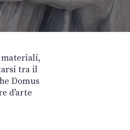
 materiali,
rsi tra il
e che Domus
re d’arte