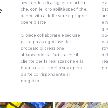
avvalendosi di artigiani ed artisti
e a
e
che, con le loro abilità specifiche,
bag
danno vita a delle vere e proprie
ar
opere d’arte.
e 
gra
Ci piace collaborare e seguire
que
passo passo ogni fase del
ma
processo di creazione,
st
affiancando sia l’artista che il
del
cliente per la realizzazione e la
rea
buona riuscita della sua opera
pr
d’arte corrispondente al
progetto.