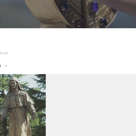
rice
g