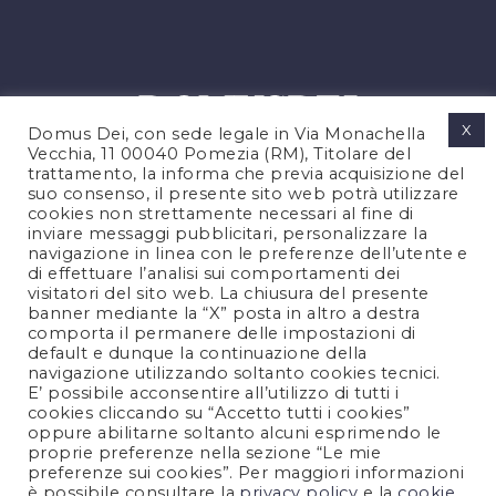
X
Domus Dei, con sede legale in Via Monachella
Vecchia, 11 00040 Pomezia (RM), Titolare del
trattamento, la informa che previa acquisizione del
suo consenso, il presente sito web potrà utilizzare
cookies non strettamente necessari al fine di
PRIVACY POLICY
inviare messaggi pubblicitari, personalizzare la
COOKIES POLICY
navigazione in linea con le preferenze dell’utente e
di effettuare l’analisi sui comportamenti dei
LEGAL NOTES
visitatori del sito web. La chiusura del presente
CONTACTS
banner mediante la “X” posta in altro a destra
comporta il permanere delle impostazioni di
default e dunque la continuazione della
navigazione utilizzando soltanto cookies tecnici.
FOLLOW US
E’ possibile acconsentire all’utilizzo di tutti i
cookies cliccando su “Accetto tutti i cookies”
oppure abilitarne soltanto alcuni esprimendo le
proprie preferenze nella sezione “Le mie
preferenze sui cookies”. Per maggiori informazioni
è possibile consultare la
privacy policy
e la
cookie