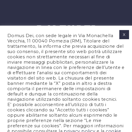
X
Domus Dei, con sede legale in Via Monachella
Vecchia, 11 00040 Pomezia (RM), Titolare del
trattamento, la informa che previa acquisizione del
suo consenso, il presente sito web potrà utilizzare
cookies non strettamente necessari al fine di
PRIVACY POLICY
inviare messaggi pubblicitari, personalizzare la
COOKIES POLICY
navigazione in linea con le preferenze dell’utente e
di effettuare l’analisi sui comportamenti dei
LEGAL NOTES
visitatori del sito web. La chiusura del presente
CONTACTS
banner mediante la “X” posta in altro a destra
comporta il permanere delle impostazioni di
default e dunque la continuazione della
navigazione utilizzando soltanto cookies tecnici.
FOLLOW US
E’ possibile acconsentire all’utilizzo di tutti i
cookies cliccando su “Accetto tutti i cookies”
oppure abilitarne soltanto alcuni esprimendo le
proprie preferenze nella sezione “Le mie
preferenze sui cookies”. Per maggiori informazioni
è possibile consultare la
privacy policy
e la
cookie