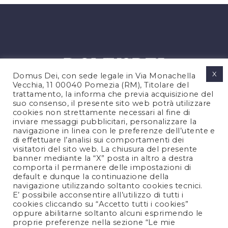
X
Domus Dei, con sede legale in Via Monachella
Vecchia, 11 00040 Pomezia (RM), Titolare del
trattamento, la informa che previa acquisizione del
suo consenso, il presente sito web potrà utilizzare
cookies non strettamente necessari al fine di
PRIVACY POLICY
inviare messaggi pubblicitari, personalizzare la
COOKIES POLICY
navigazione in linea con le preferenze dell’utente e
di effettuare l’analisi sui comportamenti dei
LEGAL NOTES
visitatori del sito web. La chiusura del presente
CONTACTS
banner mediante la “X” posta in altro a destra
comporta il permanere delle impostazioni di
default e dunque la continuazione della
navigazione utilizzando soltanto cookies tecnici.
FOLLOW US
E’ possibile acconsentire all’utilizzo di tutti i
cookies cliccando su “Accetto tutti i cookies”
oppure abilitarne soltanto alcuni esprimendo le
proprie preferenze nella sezione “Le mie