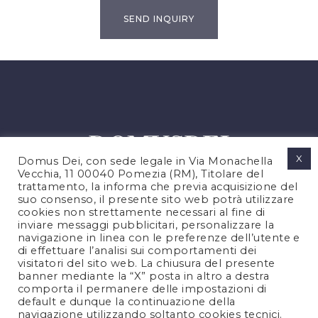
X
Domus Dei, con sede legale in Via Monachella
Vecchia, 11 00040 Pomezia (RM), Titolare del
trattamento, la informa che previa acquisizione del
suo consenso, il presente sito web potrà utilizzare
cookies non strettamente necessari al fine di
PRIVACY POLICY
inviare messaggi pubblicitari, personalizzare la
COOKIES POLICY
navigazione in linea con le preferenze dell’utente e
di effettuare l’analisi sui comportamenti dei
LEGAL NOTES
visitatori del sito web. La chiusura del presente
CONTACTS
banner mediante la “X” posta in altro a destra
comporta il permanere delle impostazioni di
default e dunque la continuazione della
navigazione utilizzando soltanto cookies tecnici.