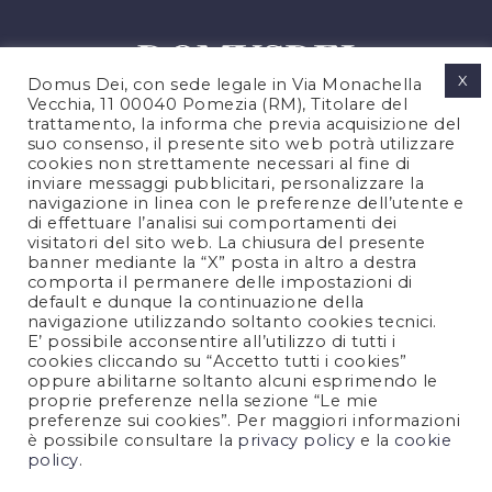
X
Domus Dei, con sede legale in Via Monachella
Vecchia, 11 00040 Pomezia (RM), Titolare del
trattamento, la informa che previa acquisizione del
suo consenso, il presente sito web potrà utilizzare
cookies non strettamente necessari al fine di
PRIVACY POLICY
inviare messaggi pubblicitari, personalizzare la
COOKIES POLICY
navigazione in linea con le preferenze dell’utente e
di effettuare l’analisi sui comportamenti dei
LEGAL NOTES
visitatori del sito web. La chiusura del presente
CONTACTS
banner mediante la “X” posta in altro a destra
comporta il permanere delle impostazioni di
default e dunque la continuazione della
navigazione utilizzando soltanto cookies tecnici.
FOLLOW US
E’ possibile acconsentire all’utilizzo di tutti i
cookies cliccando su “Accetto tutti i cookies”
oppure abilitarne soltanto alcuni esprimendo le
proprie preferenze nella sezione “Le mie
preferenze sui cookies”. Per maggiori informazioni
è possibile consultare la
privacy policy
e la
cookie
policy
.