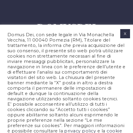
X
Domus Dei, con sede legale in Via Monachella
Vecchia, 11 00040 Pomezia (RM), Titolare del
trattamento, la informa che previa acquisizione del
suo consenso, il presente sito web potrà utilizzare
cookies non strettamente necessari al fine di
PRIVACY POLICY
inviare messaggi pubblicitari, personalizzare la
COOKIES POLICY
navigazione in linea con le preferenze dell’utente e
di effettuare l’analisi sui comportamenti dei
LEGAL NOTES
visitatori del sito web. La chiusura del presente
CONTACTS
banner mediante la “X” posta in altro a destra
comporta il permanere delle impostazioni di
default e dunque la continuazione della
navigazione utilizzando soltanto cookies tecnici.
FOLLOW US
E’ possibile acconsentire all’utilizzo di tutti i
cookies cliccando su “Accetto tutti i cookies”
oppure abilitarne soltanto alcuni esprimendo le
proprie preferenze nella sezione “Le mie
preferenze sui cookies”. Per maggiori informazioni
è possibile consultare la
privacy policy
e la
cookie