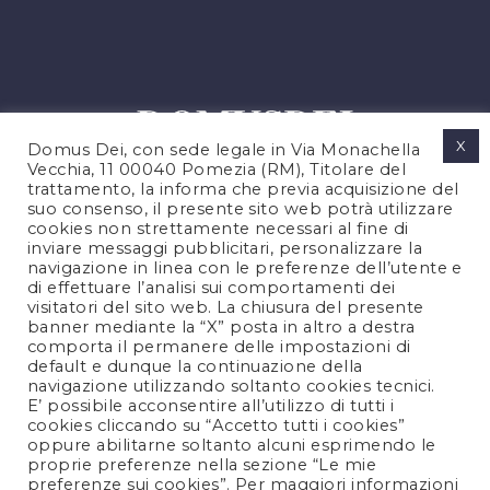
X
Domus Dei, con sede legale in Via Monachella
Vecchia, 11 00040 Pomezia (RM), Titolare del
trattamento, la informa che previa acquisizione del
suo consenso, il presente sito web potrà utilizzare
cookies non strettamente necessari al fine di
PRIVACY POLICY
inviare messaggi pubblicitari, personalizzare la
COOKIES POLICY
navigazione in linea con le preferenze dell’utente e
di effettuare l’analisi sui comportamenti dei
LEGAL NOTES
visitatori del sito web. La chiusura del presente
CONTACTS
banner mediante la “X” posta in altro a destra
comporta il permanere delle impostazioni di
default e dunque la continuazione della
navigazione utilizzando soltanto cookies tecnici.
FOLLOW US
E’ possibile acconsentire all’utilizzo di tutti i
cookies cliccando su “Accetto tutti i cookies”
oppure abilitarne soltanto alcuni esprimendo le
proprie preferenze nella sezione “Le mie
preferenze sui cookies”. Per maggiori informazioni