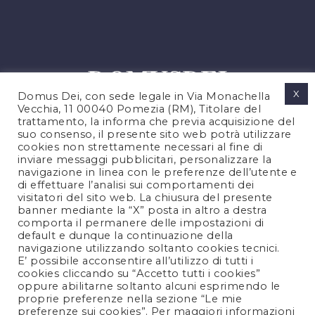
X
Domus Dei, con sede legale in Via Monachella
Vecchia, 11 00040 Pomezia (RM), Titolare del
trattamento, la informa che previa acquisizione del
suo consenso, il presente sito web potrà utilizzare
cookies non strettamente necessari al fine di
PRIVACY POLICY
inviare messaggi pubblicitari, personalizzare la
COOKIES POLICY
navigazione in linea con le preferenze dell’utente e
di effettuare l’analisi sui comportamenti dei
LEGAL NOTES
visitatori del sito web. La chiusura del presente
CONTACTS
banner mediante la “X” posta in altro a destra
comporta il permanere delle impostazioni di
default e dunque la continuazione della
navigazione utilizzando soltanto cookies tecnici.
FOLLOW US
E’ possibile acconsentire all’utilizzo di tutti i
cookies cliccando su “Accetto tutti i cookies”
oppure abilitarne soltanto alcuni esprimendo le
proprie preferenze nella sezione “Le mie
preferenze sui cookies”. Per maggiori informazioni