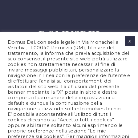
X
Domus Dei, con sede legale in Via Monachella
Vecchia, 11 00040 Pomezia (RM), Titolare del
trattamento, la informa che previa acquisizione del
suo consenso, il presente sito web potrà utilizzare
cookies non strettamente necessari al fine di
PRIVACY POLICY
inviare messaggi pubblicitari, personalizzare la
COOKIES POLICY
navigazione in linea con le preferenze dell’utente e
di effettuare l’analisi sui comportamenti dei
LEGAL NOTES
visitatori del sito web. La chiusura del presente
CONTACTS
banner mediante la “X” posta in altro a destra
comporta il permanere delle impostazioni di
default e dunque la continuazione della
navigazione utilizzando soltanto cookies tecnici.
FOLLOW US
E’ possibile acconsentire all’utilizzo di tutti i
cookies cliccando su “Accetto tutti i cookies”
oppure abilitarne soltanto alcuni esprimendo le
proprie preferenze nella sezione “Le mie
preferenze sui cookies”. Per maggiori informazioni