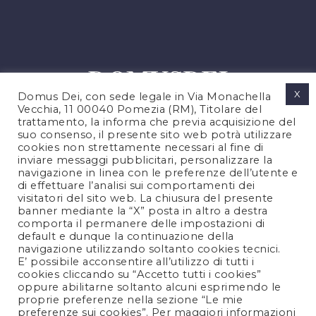
X
Domus Dei, con sede legale in Via Monachella
Vecchia, 11 00040 Pomezia (RM), Titolare del
trattamento, la informa che previa acquisizione del
suo consenso, il presente sito web potrà utilizzare
cookies non strettamente necessari al fine di
PRIVACY POLICY
inviare messaggi pubblicitari, personalizzare la
COOKIES POLICY
navigazione in linea con le preferenze dell’utente e
di effettuare l’analisi sui comportamenti dei
LEGAL NOTES
visitatori del sito web. La chiusura del presente
CONTACTS
banner mediante la “X” posta in altro a destra
comporta il permanere delle impostazioni di
default e dunque la continuazione della
navigazione utilizzando soltanto cookies tecnici.
FOLLOW US
E’ possibile acconsentire all’utilizzo di tutti i
cookies cliccando su “Accetto tutti i cookies”
oppure abilitarne soltanto alcuni esprimendo le
proprie preferenze nella sezione “Le mie
preferenze sui cookies”. Per maggiori informazioni