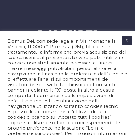
X
Domus Dei, con sede legale in Via Monachella
Vecchia, 11 00040 Pomezia (RM), Titolare del
trattamento, la informa che previa acquisizione del
suo consenso, il presente sito web potrà utilizzare
cookies non strettamente necessari al fine di
PRIVACY POLICY
inviare messaggi pubblicitari, personalizzare la
COOKIES POLICY
navigazione in linea con le preferenze dell’utente e
di effettuare l’analisi sui comportamenti dei
LEGAL NOTES
visitatori del sito web. La chiusura del presente
CONTACTS
banner mediante la “X” posta in altro a destra
comporta il permanere delle impostazioni di
default e dunque la continuazione della
navigazione utilizzando soltanto cookies tecnici.
FOLLOW US
E’ possibile acconsentire all’utilizzo di tutti i
cookies cliccando su “Accetto tutti i cookies”
oppure abilitarne soltanto alcuni esprimendo le
proprie preferenze nella sezione “Le mie
preferenze sui cookies”. Per maggiori informazioni