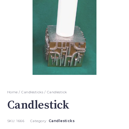
Home
/
Candlesticks
/ Candlestick
Candlestick
SKU:
1666
Category:
Candlesticks