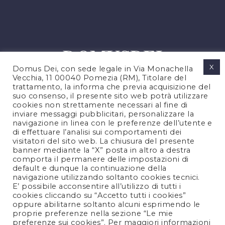
X
Domus Dei, con sede legale in Via Monachella
Vecchia, 11 00040 Pomezia (RM), Titolare del
trattamento, la informa che previa acquisizione del
suo consenso, il presente sito web potrà utilizzare
cookies non strettamente necessari al fine di
PRIVACY POLICY
inviare messaggi pubblicitari, personalizzare la
COOKIES POLICY
navigazione in linea con le preferenze dell’utente e
di effettuare l’analisi sui comportamenti dei
LEGAL NOTES
visitatori del sito web. La chiusura del presente
CONTACTS
banner mediante la “X” posta in altro a destra
comporta il permanere delle impostazioni di
default e dunque la continuazione della
navigazione utilizzando soltanto cookies tecnici.
FOLLOW US
E’ possibile acconsentire all’utilizzo di tutti i
cookies cliccando su “Accetto tutti i cookies”
oppure abilitarne soltanto alcuni esprimendo le
proprie preferenze nella sezione “Le mie
preferenze sui cookies”. Per maggiori informazioni