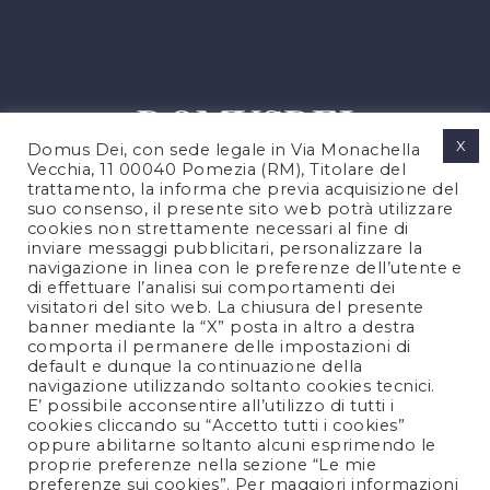
X
Domus Dei, con sede legale in Via Monachella
Vecchia, 11 00040 Pomezia (RM), Titolare del
trattamento, la informa che previa acquisizione del
suo consenso, il presente sito web potrà utilizzare
cookies non strettamente necessari al fine di
PRIVACY POLICY
inviare messaggi pubblicitari, personalizzare la
COOKIES POLICY
navigazione in linea con le preferenze dell’utente e
di effettuare l’analisi sui comportamenti dei
LEGAL NOTES
visitatori del sito web. La chiusura del presente
CONTACTS
banner mediante la “X” posta in altro a destra
comporta il permanere delle impostazioni di
default e dunque la continuazione della
navigazione utilizzando soltanto cookies tecnici.
FOLLOW US
E’ possibile acconsentire all’utilizzo di tutti i
cookies cliccando su “Accetto tutti i cookies”
oppure abilitarne soltanto alcuni esprimendo le
proprie preferenze nella sezione “Le mie
preferenze sui cookies”. Per maggiori informazioni