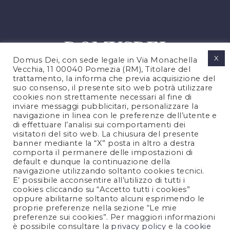
X
Domus Dei, con sede legale in Via Monachella
Vecchia, 11 00040 Pomezia (RM), Titolare del
trattamento, la informa che previa acquisizione del
suo consenso, il presente sito web potrà utilizzare
cookies non strettamente necessari al fine di
PRIVACY POLICY
inviare messaggi pubblicitari, personalizzare la
COOKIES POLICY
navigazione in linea con le preferenze dell’utente e
di effettuare l’analisi sui comportamenti dei
LEGAL NOTES
visitatori del sito web. La chiusura del presente
CONTACTS
banner mediante la “X” posta in altro a destra
comporta il permanere delle impostazioni di
default e dunque la continuazione della
navigazione utilizzando soltanto cookies tecnici.
FOLLOW US
E’ possibile acconsentire all’utilizzo di tutti i
cookies cliccando su “Accetto tutti i cookies”
oppure abilitarne soltanto alcuni esprimendo le
proprie preferenze nella sezione “Le mie
preferenze sui cookies”. Per maggiori informazioni
è possibile consultare la
privacy policy
e la
cookie