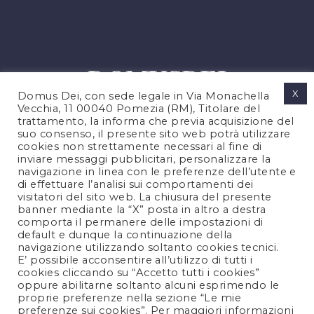
X
Domus Dei, con sede legale in Via Monachella
Vecchia, 11 00040 Pomezia (RM), Titolare del
trattamento, la informa che previa acquisizione del
suo consenso, il presente sito web potrà utilizzare
cookies non strettamente necessari al fine di
PRIVACY POLICY
inviare messaggi pubblicitari, personalizzare la
COOKIES POLICY
navigazione in linea con le preferenze dell’utente e
di effettuare l’analisi sui comportamenti dei
LEGAL NOTES
visitatori del sito web. La chiusura del presente
CONTACTS
banner mediante la “X” posta in altro a destra
comporta il permanere delle impostazioni di
default e dunque la continuazione della
navigazione utilizzando soltanto cookies tecnici.
FOLLOW US
E’ possibile acconsentire all’utilizzo di tutti i
cookies cliccando su “Accetto tutti i cookies”
oppure abilitarne soltanto alcuni esprimendo le
proprie preferenze nella sezione “Le mie
preferenze sui cookies”. Per maggiori informazioni