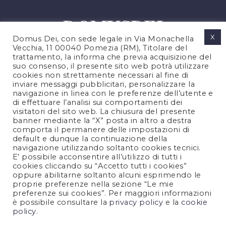
X
Domus Dei, con sede legale in Via Monachella
Vecchia, 11 00040 Pomezia (RM), Titolare del
trattamento, la informa che previa acquisizione del
suo consenso, il presente sito web potrà utilizzare
cookies non strettamente necessari al fine di
PRIVACY POLICY
inviare messaggi pubblicitari, personalizzare la
COOKIES POLICY
navigazione in linea con le preferenze dell’utente e
di effettuare l’analisi sui comportamenti dei
LEGAL NOTES
visitatori del sito web. La chiusura del presente
CONTACTS
banner mediante la “X” posta in altro a destra
comporta il permanere delle impostazioni di
default e dunque la continuazione della
navigazione utilizzando soltanto cookies tecnici.
FOLLOW US
E’ possibile acconsentire all’utilizzo di tutti i
cookies cliccando su “Accetto tutti i cookies”
oppure abilitarne soltanto alcuni esprimendo le
proprie preferenze nella sezione “Le mie
preferenze sui cookies”. Per maggiori informazioni
è possibile consultare la
privacy policy
e la
cookie
policy
.