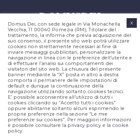
X
Domus Dei, con sede legale in Via Monachella
Vecchia, 11 00040 Pomezia (RM), Titolare del
trattamento, la informa che previa acquisizione del
suo consenso, il presente sito web potrà utilizzare
cookies non strettamente necessari al fine di
PRIVACY POLICY
inviare messaggi pubblicitari, personalizzare la
COOKIES POLICY
navigazione in linea con le preferenze dell’utente e
di effettuare l’analisi sui comportamenti dei
LEGAL NOTES
visitatori del sito web. La chiusura del presente
CONTACTS
banner mediante la “X” posta in altro a destra
comporta il permanere delle impostazioni di
default e dunque la continuazione della
navigazione utilizzando soltanto cookies tecnici.
FOLLOW US
E’ possibile acconsentire all’utilizzo di tutti i
cookies cliccando su “Accetto tutti i cookies”
oppure abilitarne soltanto alcuni esprimendo le
proprie preferenze nella sezione “Le mie
preferenze sui cookies”. Per maggiori informazioni
è possibile consultare la
privacy policy
e la
cookie
policy
.