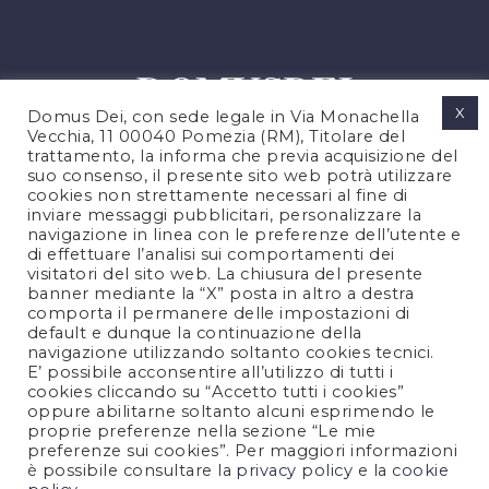
X
Domus Dei, con sede legale in Via Monachella
Vecchia, 11 00040 Pomezia (RM), Titolare del
trattamento, la informa che previa acquisizione del
suo consenso, il presente sito web potrà utilizzare
cookies non strettamente necessari al fine di
PRIVACY POLICY
inviare messaggi pubblicitari, personalizzare la
COOKIES POLICY
navigazione in linea con le preferenze dell’utente e
di effettuare l’analisi sui comportamenti dei
LEGAL NOTES
visitatori del sito web. La chiusura del presente
CONTACTS
banner mediante la “X” posta in altro a destra
comporta il permanere delle impostazioni di
default e dunque la continuazione della
navigazione utilizzando soltanto cookies tecnici.
FOLLOW US
E’ possibile acconsentire all’utilizzo di tutti i
cookies cliccando su “Accetto tutti i cookies”
oppure abilitarne soltanto alcuni esprimendo le
proprie preferenze nella sezione “Le mie
preferenze sui cookies”. Per maggiori informazioni
è possibile consultare la
privacy policy
e la
cookie