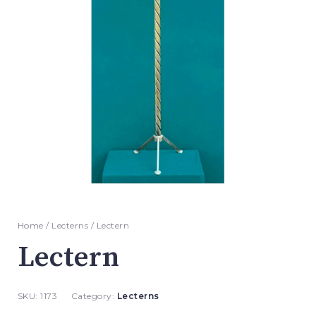
Home
/
Lecterns
/ Lectern
Lectern
SKU:
1173
Category:
Lecterns