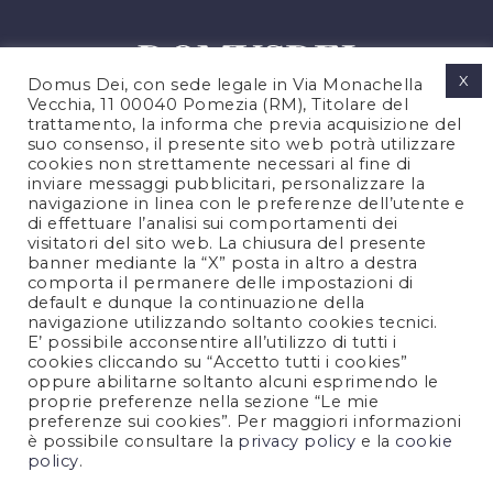
X
Domus Dei, con sede legale in Via Monachella
Vecchia, 11 00040 Pomezia (RM), Titolare del
trattamento, la informa che previa acquisizione del
suo consenso, il presente sito web potrà utilizzare
cookies non strettamente necessari al fine di
PRIVACY POLICY
inviare messaggi pubblicitari, personalizzare la
COOKIES POLICY
navigazione in linea con le preferenze dell’utente e
di effettuare l’analisi sui comportamenti dei
LEGAL NOTES
visitatori del sito web. La chiusura del presente
CONTACTS
banner mediante la “X” posta in altro a destra
comporta il permanere delle impostazioni di
default e dunque la continuazione della
navigazione utilizzando soltanto cookies tecnici.
FOLLOW US
E’ possibile acconsentire all’utilizzo di tutti i
cookies cliccando su “Accetto tutti i cookies”
oppure abilitarne soltanto alcuni esprimendo le
proprie preferenze nella sezione “Le mie
preferenze sui cookies”. Per maggiori informazioni
è possibile consultare la
privacy policy
e la
cookie
policy
.