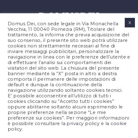
X
Domus Dei, con sede legale in Via Monachella
Vecchia, 11 00040 Pomezia (RM), Titolare del
trattamento, la informa che previa acquisizione del
suo consenso, il presente sito web potrà utilizzare
cookies non strettamente necessari al fine di
PRIVACY POLICY
inviare messaggi pubblicitari, personalizzare la
COOKIES POLICY
navigazione in linea con le preferenze dell’utente e
di effettuare l’analisi sui comportamenti dei
LEGAL NOTES
visitatori del sito web. La chiusura del presente
CONTACTS
banner mediante la “X” posta in altro a destra
comporta il permanere delle impostazioni di
default e dunque la continuazione della
navigazione utilizzando soltanto cookies tecnici.
FOLLOW US
E’ possibile acconsentire all’utilizzo di tutti i
cookies cliccando su “Accetto tutti i cookies”
oppure abilitarne soltanto alcuni esprimendo le
proprie preferenze nella sezione “Le mie
preferenze sui cookies”. Per maggiori informazioni
è possibile consultare la
privacy policy
e la
cookie
policy
.