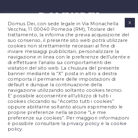
X
Domus Dei, con sede legale in Via Monachella
Vecchia, 11 00040 Pomezia (RM), Titolare del
trattamento, la informa che previa acquisizione del
suo consenso, il presente sito web potrà utilizzare
cookies non strettamente necessari al fine di
PRIVACY POLICY
inviare messaggi pubblicitari, personalizzare la
COOKIES POLICY
navigazione in linea con le preferenze dell’utente e
di effettuare l’analisi sui comportamenti dei
LEGAL NOTES
visitatori del sito web. La chiusura del presente
CONTACTS
banner mediante la “X” posta in altro a destra
comporta il permanere delle impostazioni di
default e dunque la continuazione della
navigazione utilizzando soltanto cookies tecnici.
FOLLOW US
E’ possibile acconsentire all’utilizzo di tutti i
cookies cliccando su “Accetto tutti i cookies”
oppure abilitarne soltanto alcuni esprimendo le
proprie preferenze nella sezione “Le mie
preferenze sui cookies”. Per maggiori informazioni
è possibile consultare la
privacy policy
e la
cookie
policy
.