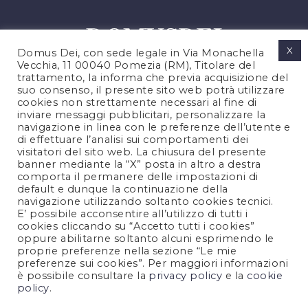
X
Domus Dei, con sede legale in Via Monachella
Vecchia, 11 00040 Pomezia (RM), Titolare del
trattamento, la informa che previa acquisizione del
suo consenso, il presente sito web potrà utilizzare
cookies non strettamente necessari al fine di
PRIVACY POLICY
inviare messaggi pubblicitari, personalizzare la
COOKIES POLICY
navigazione in linea con le preferenze dell’utente e
di effettuare l’analisi sui comportamenti dei
LEGAL NOTES
visitatori del sito web. La chiusura del presente
CONTACTS
banner mediante la “X” posta in altro a destra
comporta il permanere delle impostazioni di
default e dunque la continuazione della
navigazione utilizzando soltanto cookies tecnici.
FOLLOW US
E’ possibile acconsentire all’utilizzo di tutti i
cookies cliccando su “Accetto tutti i cookies”
oppure abilitarne soltanto alcuni esprimendo le
proprie preferenze nella sezione “Le mie
preferenze sui cookies”. Per maggiori informazioni
è possibile consultare la
privacy policy
e la
cookie
policy
.