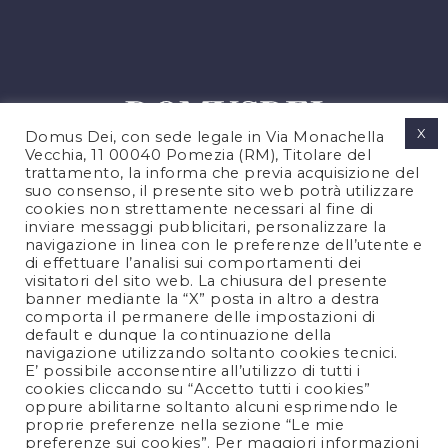
X
Domus Dei, con sede legale in Via Monachella
Vecchia, 11 00040 Pomezia (RM), Titolare del
trattamento, la informa che previa acquisizione del
suo consenso, il presente sito web potrà utilizzare
cookies non strettamente necessari al fine di
PRIVACY POLICY
inviare messaggi pubblicitari, personalizzare la
COOKIES POLICY
navigazione in linea con le preferenze dell’utente e
di effettuare l’analisi sui comportamenti dei
LEGAL NOTES
visitatori del sito web. La chiusura del presente
CONTACTS
banner mediante la “X” posta in altro a destra
comporta il permanere delle impostazioni di
default e dunque la continuazione della
navigazione utilizzando soltanto cookies tecnici.
FOLLOW US
E’ possibile acconsentire all’utilizzo di tutti i
cookies cliccando su “Accetto tutti i cookies”
oppure abilitarne soltanto alcuni esprimendo le
proprie preferenze nella sezione “Le mie
preferenze sui cookies”. Per maggiori informazioni