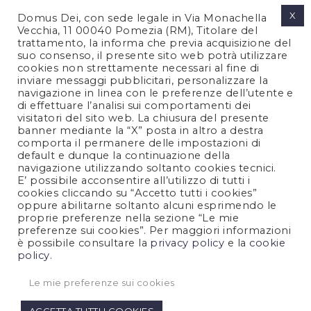
X
Domus Dei, con sede legale in Via Monachella
Vecchia, 11 00040 Pomezia (RM), Titolare del
trattamento, la informa che previa acquisizione del
suo consenso, il presente sito web potrà utilizzare
cookies non strettamente necessari al fine di
PRIVACY POLICY
inviare messaggi pubblicitari, personalizzare la
COOKIES POLICY
navigazione in linea con le preferenze dell’utente e
di effettuare l’analisi sui comportamenti dei
LEGAL NOTES
visitatori del sito web. La chiusura del presente
CONTACTS
banner mediante la “X” posta in altro a destra
comporta il permanere delle impostazioni di
default e dunque la continuazione della
navigazione utilizzando soltanto cookies tecnici.
FOLLOW US
E’ possibile acconsentire all’utilizzo di tutti i
cookies cliccando su “Accetto tutti i cookies”
oppure abilitarne soltanto alcuni esprimendo le
proprie preferenze nella sezione “Le mie
preferenze sui cookies”. Per maggiori informazioni
è possibile consultare la
privacy policy
e la
cookie
policy
.
Le mie preferenze sui cookies
Copyright © 2021 All Rights Reserved.