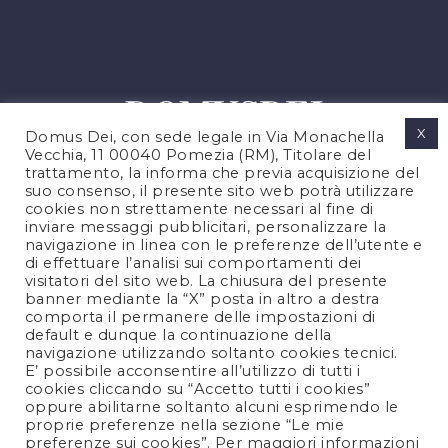
X
Domus Dei, con sede legale in Via Monachella
Vecchia, 11 00040 Pomezia (RM), Titolare del
trattamento, la informa che previa acquisizione del
suo consenso, il presente sito web potrà utilizzare
cookies non strettamente necessari al fine di
PRIVACY POLICY
inviare messaggi pubblicitari, personalizzare la
COOKIES POLICY
navigazione in linea con le preferenze dell’utente e
di effettuare l’analisi sui comportamenti dei
LEGAL NOTES
visitatori del sito web. La chiusura del presente
CONTACTS
banner mediante la “X” posta in altro a destra
comporta il permanere delle impostazioni di
default e dunque la continuazione della
navigazione utilizzando soltanto cookies tecnici.
FOLLOW US
E’ possibile acconsentire all’utilizzo di tutti i
cookies cliccando su “Accetto tutti i cookies”
oppure abilitarne soltanto alcuni esprimendo le
proprie preferenze nella sezione “Le mie
preferenze sui cookies”. Per maggiori informazioni