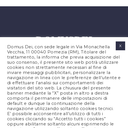
X
Domus Dei, con sede legale in Via Monachella
Vecchia, 11 00040 Pomezia (RM), Titolare del
trattamento, la informa che previa acquisizione del
suo consenso, il presente sito web potrà utilizzare
cookies non strettamente necessari al fine di
PRIVACY POLICY
inviare messaggi pubblicitari, personalizzare la
COOKIES POLICY
navigazione in linea con le preferenze dell’utente e
di effettuare l’analisi sui comportamenti dei
LEGAL NOTES
visitatori del sito web. La chiusura del presente
CONTACTS
banner mediante la “X” posta in altro a destra
comporta il permanere delle impostazioni di
default e dunque la continuazione della
navigazione utilizzando soltanto cookies tecnici.
FOLLOW US
E’ possibile acconsentire all’utilizzo di tutti i
cookies cliccando su “Accetto tutti i cookies”
oppure abilitarne soltanto alcuni esprimendo le