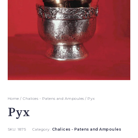
Home
/
Chalices - Patens and Ampoules
/ Pyx
Pyx
SKU:
1875
Category:
Chalices - Patens and Ampoules