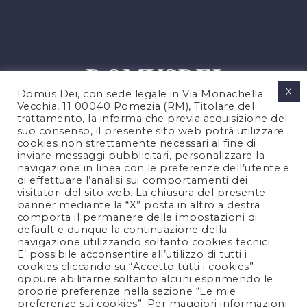
X
Domus Dei, con sede legale in Via Monachella
Vecchia, 11 00040 Pomezia (RM), Titolare del
trattamento, la informa che previa acquisizione del
suo consenso, il presente sito web potrà utilizzare
cookies non strettamente necessari al fine di
PRIVACY POLICY
inviare messaggi pubblicitari, personalizzare la
COOKIES POLICY
navigazione in linea con le preferenze dell’utente e
di effettuare l’analisi sui comportamenti dei
LEGAL NOTES
visitatori del sito web. La chiusura del presente
CONTACTS
banner mediante la “X” posta in altro a destra
comporta il permanere delle impostazioni di
default e dunque la continuazione della
navigazione utilizzando soltanto cookies tecnici.
FOLLOW US
E’ possibile acconsentire all’utilizzo di tutti i
cookies cliccando su “Accetto tutti i cookies”
oppure abilitarne soltanto alcuni esprimendo le
proprie preferenze nella sezione “Le mie
preferenze sui cookies”. Per maggiori informazioni