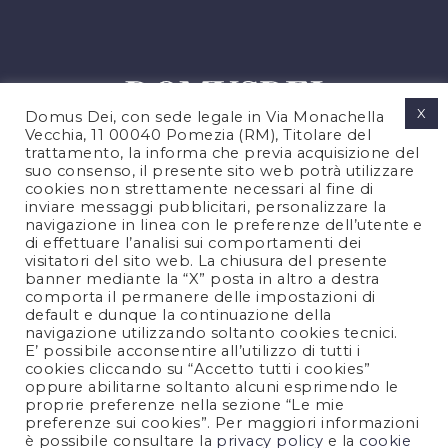
X
Domus Dei, con sede legale in Via Monachella
Vecchia, 11 00040 Pomezia (RM), Titolare del
trattamento, la informa che previa acquisizione del
suo consenso, il presente sito web potrà utilizzare
cookies non strettamente necessari al fine di
PRIVACY POLICY
inviare messaggi pubblicitari, personalizzare la
COOKIES POLICY
navigazione in linea con le preferenze dell’utente e
di effettuare l’analisi sui comportamenti dei
LEGAL NOTES
visitatori del sito web. La chiusura del presente
CONTACTS
banner mediante la “X” posta in altro a destra
comporta il permanere delle impostazioni di
default e dunque la continuazione della
navigazione utilizzando soltanto cookies tecnici.
FOLLOW US
E’ possibile acconsentire all’utilizzo di tutti i
cookies cliccando su “Accetto tutti i cookies”
oppure abilitarne soltanto alcuni esprimendo le
proprie preferenze nella sezione “Le mie
preferenze sui cookies”. Per maggiori informazioni
è possibile consultare la
privacy policy
e la
cookie