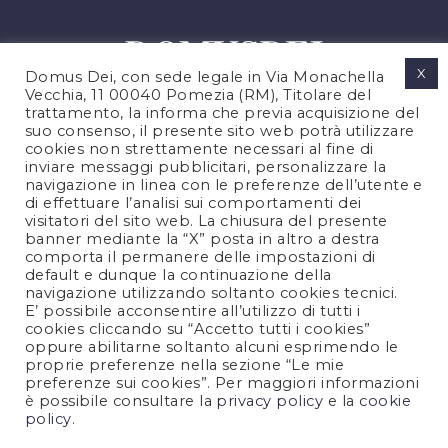
X
Domus Dei, con sede legale in Via Monachella
Vecchia, 11 00040 Pomezia (RM), Titolare del
trattamento, la informa che previa acquisizione del
suo consenso, il presente sito web potrà utilizzare
cookies non strettamente necessari al fine di
PRIVACY POLICY
inviare messaggi pubblicitari, personalizzare la
COOKIES POLICY
navigazione in linea con le preferenze dell’utente e
di effettuare l’analisi sui comportamenti dei
LEGAL NOTES
visitatori del sito web. La chiusura del presente
CONTACTS
banner mediante la “X” posta in altro a destra
comporta il permanere delle impostazioni di
default e dunque la continuazione della
navigazione utilizzando soltanto cookies tecnici.
FOLLOW US
E’ possibile acconsentire all’utilizzo di tutti i
cookies cliccando su “Accetto tutti i cookies”
oppure abilitarne soltanto alcuni esprimendo le
proprie preferenze nella sezione “Le mie
preferenze sui cookies”. Per maggiori informazioni
è possibile consultare la
privacy policy
e la
cookie
policy
.