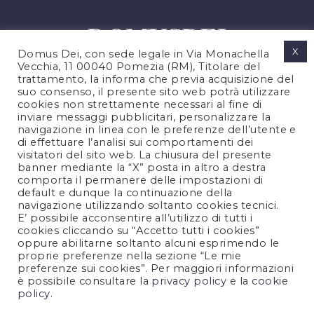
X
Domus Dei, con sede legale in Via Monachella
Vecchia, 11 00040 Pomezia (RM), Titolare del
trattamento, la informa che previa acquisizione del
suo consenso, il presente sito web potrà utilizzare
cookies non strettamente necessari al fine di
PRIVACY POLICY
inviare messaggi pubblicitari, personalizzare la
COOKIES POLICY
navigazione in linea con le preferenze dell’utente e
di effettuare l’analisi sui comportamenti dei
LEGAL NOTES
visitatori del sito web. La chiusura del presente
CONTACTS
banner mediante la “X” posta in altro a destra
comporta il permanere delle impostazioni di
default e dunque la continuazione della
navigazione utilizzando soltanto cookies tecnici.
FOLLOW US
E’ possibile acconsentire all’utilizzo di tutti i
cookies cliccando su “Accetto tutti i cookies”
oppure abilitarne soltanto alcuni esprimendo le
proprie preferenze nella sezione “Le mie
preferenze sui cookies”. Per maggiori informazioni
è possibile consultare la
privacy policy
e la
cookie
policy
.