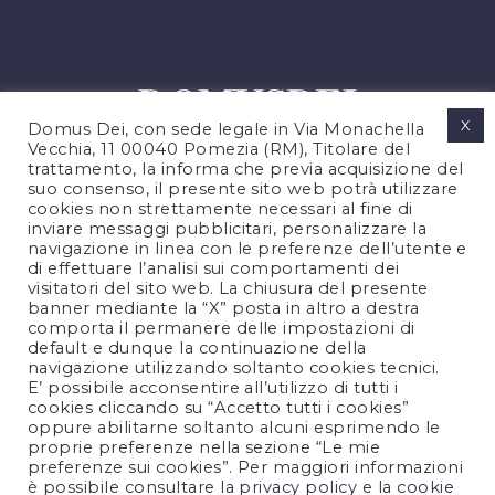
X
Domus Dei, con sede legale in Via Monachella
Vecchia, 11 00040 Pomezia (RM), Titolare del
trattamento, la informa che previa acquisizione del
suo consenso, il presente sito web potrà utilizzare
cookies non strettamente necessari al fine di
PRIVACY POLICY
inviare messaggi pubblicitari, personalizzare la
COOKIES POLICY
navigazione in linea con le preferenze dell’utente e
di effettuare l’analisi sui comportamenti dei
LEGAL NOTES
visitatori del sito web. La chiusura del presente
CONTACTS
banner mediante la “X” posta in altro a destra
comporta il permanere delle impostazioni di
default e dunque la continuazione della
navigazione utilizzando soltanto cookies tecnici.
FOLLOW US
E’ possibile acconsentire all’utilizzo di tutti i
cookies cliccando su “Accetto tutti i cookies”
oppure abilitarne soltanto alcuni esprimendo le
proprie preferenze nella sezione “Le mie
preferenze sui cookies”. Per maggiori informazioni
è possibile consultare la
privacy policy
e la
cookie