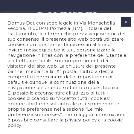
X
Domus Dei, con sede legale in Via Monachella
Vecchia, 11 00040 Pomezia (RM), Titolare del
trattamento, la informa che previa acquisizione del
suo consenso, il presente sito web potrà utilizzare
cookies non strettamente necessari al fine di
PRIVACY POLICY
inviare messaggi pubblicitari, personalizzare la
COOKIES POLICY
navigazione in linea con le preferenze dell’utente e
di effettuare l’analisi sui comportamenti dei
LEGAL NOTES
visitatori del sito web. La chiusura del presente
CONTACTS
banner mediante la “X” posta in altro a destra
comporta il permanere delle impostazioni di
default e dunque la continuazione della
navigazione utilizzando soltanto cookies tecnici.
FOLLOW US
E’ possibile acconsentire all’utilizzo di tutti i
cookies cliccando su “Accetto tutti i cookies”
oppure abilitarne soltanto alcuni esprimendo le
proprie preferenze nella sezione “Le mie
preferenze sui cookies”. Per maggiori informazioni
è possibile consultare la
privacy policy
e la
cookie
policy
.