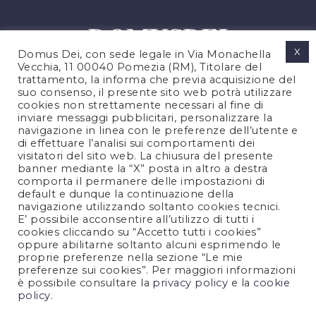
X
Domus Dei, con sede legale in Via Monachella
Vecchia, 11 00040 Pomezia (RM), Titolare del
trattamento, la informa che previa acquisizione del
suo consenso, il presente sito web potrà utilizzare
cookies non strettamente necessari al fine di
PRIVACY POLICY
inviare messaggi pubblicitari, personalizzare la
COOKIES POLICY
navigazione in linea con le preferenze dell’utente e
di effettuare l’analisi sui comportamenti dei
LEGAL NOTES
visitatori del sito web. La chiusura del presente
CONTACTS
banner mediante la “X” posta in altro a destra
comporta il permanere delle impostazioni di
default e dunque la continuazione della
navigazione utilizzando soltanto cookies tecnici.
FOLLOW US
E’ possibile acconsentire all’utilizzo di tutti i
cookies cliccando su “Accetto tutti i cookies”
oppure abilitarne soltanto alcuni esprimendo le
proprie preferenze nella sezione “Le mie
preferenze sui cookies”. Per maggiori informazioni
è possibile consultare la
privacy policy
e la
cookie
policy
.