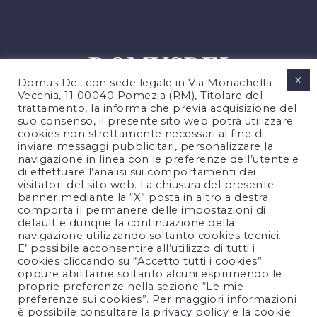
X
Domus Dei, con sede legale in Via Monachella
Vecchia, 11 00040 Pomezia (RM), Titolare del
trattamento, la informa che previa acquisizione del
suo consenso, il presente sito web potrà utilizzare
cookies non strettamente necessari al fine di
PRIVACY POLICY
inviare messaggi pubblicitari, personalizzare la
COOKIES POLICY
navigazione in linea con le preferenze dell’utente e
di effettuare l’analisi sui comportamenti dei
LEGAL NOTES
visitatori del sito web. La chiusura del presente
CONTACTS
banner mediante la “X” posta in altro a destra
comporta il permanere delle impostazioni di
default e dunque la continuazione della
navigazione utilizzando soltanto cookies tecnici.
FOLLOW US
E’ possibile acconsentire all’utilizzo di tutti i
cookies cliccando su “Accetto tutti i cookies”
oppure abilitarne soltanto alcuni esprimendo le
proprie preferenze nella sezione “Le mie
preferenze sui cookies”. Per maggiori informazioni
è possibile consultare la
privacy policy
e la
cookie