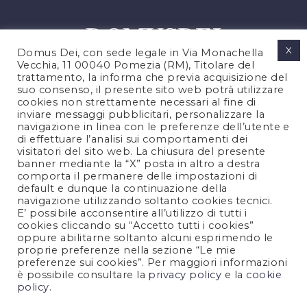
X
Domus Dei, con sede legale in Via Monachella
Vecchia, 11 00040 Pomezia (RM), Titolare del
trattamento, la informa che previa acquisizione del
suo consenso, il presente sito web potrà utilizzare
cookies non strettamente necessari al fine di
PRIVACY POLICY
inviare messaggi pubblicitari, personalizzare la
COOKIES POLICY
navigazione in linea con le preferenze dell’utente e
di effettuare l’analisi sui comportamenti dei
LEGAL NOTES
visitatori del sito web. La chiusura del presente
CONTACTS
banner mediante la “X” posta in altro a destra
comporta il permanere delle impostazioni di
default e dunque la continuazione della
navigazione utilizzando soltanto cookies tecnici.
FOLLOW US
E’ possibile acconsentire all’utilizzo di tutti i
cookies cliccando su “Accetto tutti i cookies”
oppure abilitarne soltanto alcuni esprimendo le
proprie preferenze nella sezione “Le mie
preferenze sui cookies”. Per maggiori informazioni
è possibile consultare la
privacy policy
e la
cookie
policy
.