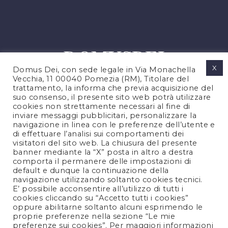
X
Domus Dei, con sede legale in Via Monachella
Vecchia, 11 00040 Pomezia (RM), Titolare del
trattamento, la informa che previa acquisizione del
suo consenso, il presente sito web potrà utilizzare
cookies non strettamente necessari al fine di
PRIVACY POLICY
inviare messaggi pubblicitari, personalizzare la
COOKIES POLICY
navigazione in linea con le preferenze dell’utente e
di effettuare l’analisi sui comportamenti dei
LEGAL NOTES
visitatori del sito web. La chiusura del presente
CONTACTS
banner mediante la “X” posta in altro a destra
comporta il permanere delle impostazioni di
default e dunque la continuazione della
navigazione utilizzando soltanto cookies tecnici.
FOLLOW US
E’ possibile acconsentire all’utilizzo di tutti i
cookies cliccando su “Accetto tutti i cookies”
oppure abilitarne soltanto alcuni esprimendo le
proprie preferenze nella sezione “Le mie
preferenze sui cookies”. Per maggiori informazioni