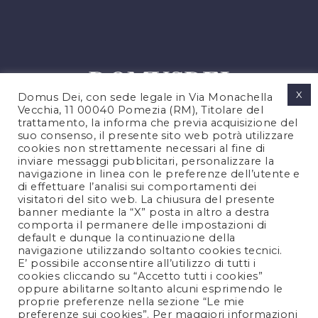
X
Domus Dei, con sede legale in Via Monachella
Vecchia, 11 00040 Pomezia (RM), Titolare del
trattamento, la informa che previa acquisizione del
suo consenso, il presente sito web potrà utilizzare
cookies non strettamente necessari al fine di
PRIVACY POLICY
inviare messaggi pubblicitari, personalizzare la
COOKIES POLICY
navigazione in linea con le preferenze dell’utente e
di effettuare l’analisi sui comportamenti dei
LEGAL NOTES
visitatori del sito web. La chiusura del presente
CONTACTS
banner mediante la “X” posta in altro a destra
comporta il permanere delle impostazioni di
default e dunque la continuazione della
navigazione utilizzando soltanto cookies tecnici.
FOLLOW US
E’ possibile acconsentire all’utilizzo di tutti i
cookies cliccando su “Accetto tutti i cookies”
oppure abilitarne soltanto alcuni esprimendo le
proprie preferenze nella sezione “Le mie
preferenze sui cookies”. Per maggiori informazioni