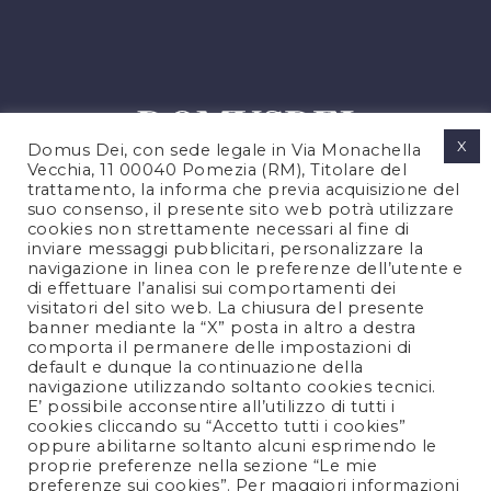
X
Domus Dei, con sede legale in Via Monachella
Vecchia, 11 00040 Pomezia (RM), Titolare del
trattamento, la informa che previa acquisizione del
suo consenso, il presente sito web potrà utilizzare
cookies non strettamente necessari al fine di
PRIVACY POLICY
inviare messaggi pubblicitari, personalizzare la
COOKIES POLICY
navigazione in linea con le preferenze dell’utente e
di effettuare l’analisi sui comportamenti dei
LEGAL NOTES
visitatori del sito web. La chiusura del presente
CONTACTS
banner mediante la “X” posta in altro a destra
comporta il permanere delle impostazioni di
default e dunque la continuazione della
navigazione utilizzando soltanto cookies tecnici.
FOLLOW US
E’ possibile acconsentire all’utilizzo di tutti i
cookies cliccando su “Accetto tutti i cookies”
oppure abilitarne soltanto alcuni esprimendo le
proprie preferenze nella sezione “Le mie
preferenze sui cookies”. Per maggiori informazioni