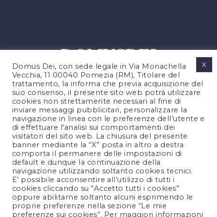
X
Domus Dei, con sede legale in Via Monachella
Vecchia, 11 00040 Pomezia (RM), Titolare del
trattamento, la informa che previa acquisizione del
suo consenso, il presente sito web potrà utilizzare
cookies non strettamente necessari al fine di
PRIVACY POLICY
inviare messaggi pubblicitari, personalizzare la
COOKIES POLICY
navigazione in linea con le preferenze dell’utente e
di effettuare l’analisi sui comportamenti dei
LEGAL NOTES
visitatori del sito web. La chiusura del presente
CONTACTS
banner mediante la “X” posta in altro a destra
comporta il permanere delle impostazioni di
default e dunque la continuazione della
navigazione utilizzando soltanto cookies tecnici.
FOLLOW US
E’ possibile acconsentire all’utilizzo di tutti i
cookies cliccando su “Accetto tutti i cookies”
oppure abilitarne soltanto alcuni esprimendo le
proprie preferenze nella sezione “Le mie
preferenze sui cookies”. Per maggiori informazioni