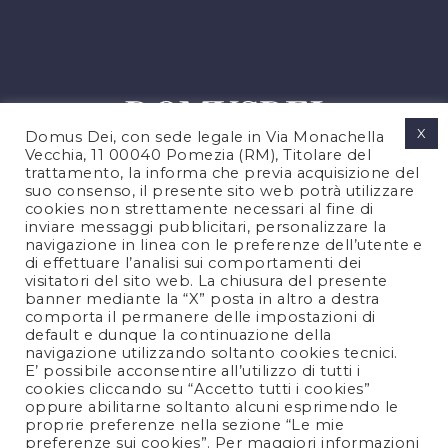
X
Domus Dei, con sede legale in Via Monachella
Vecchia, 11 00040 Pomezia (RM), Titolare del
trattamento, la informa che previa acquisizione del
suo consenso, il presente sito web potrà utilizzare
cookies non strettamente necessari al fine di
PRIVACY POLICY
inviare messaggi pubblicitari, personalizzare la
COOKIES POLICY
navigazione in linea con le preferenze dell’utente e
di effettuare l’analisi sui comportamenti dei
LEGAL NOTES
visitatori del sito web. La chiusura del presente
CONTACTS
banner mediante la “X” posta in altro a destra
comporta il permanere delle impostazioni di
default e dunque la continuazione della
navigazione utilizzando soltanto cookies tecnici.
FOLLOW US
E’ possibile acconsentire all’utilizzo di tutti i
cookies cliccando su “Accetto tutti i cookies”
oppure abilitarne soltanto alcuni esprimendo le
proprie preferenze nella sezione “Le mie
preferenze sui cookies”. Per maggiori informazioni