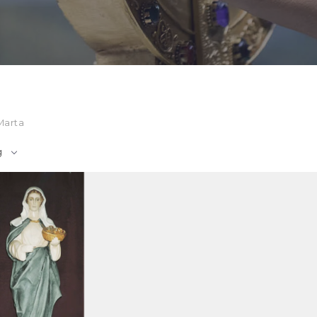
Marta
g