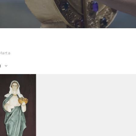
Marta
g