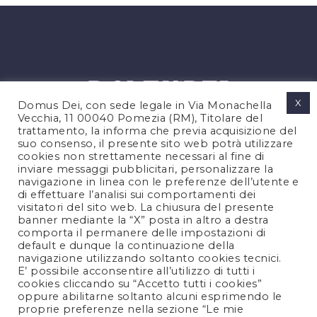
X
Domus Dei, con sede legale in Via Monachella
Vecchia, 11 00040 Pomezia (RM), Titolare del
trattamento, la informa che previa acquisizione del
suo consenso, il presente sito web potrà utilizzare
cookies non strettamente necessari al fine di
PRIVACY POLICY
inviare messaggi pubblicitari, personalizzare la
COOKIES POLICY
navigazione in linea con le preferenze dell’utente e
di effettuare l’analisi sui comportamenti dei
NOTE LEGALI
visitatori del sito web. La chiusura del presente
CONTATTACI
banner mediante la “X” posta in altro a destra
comporta il permanere delle impostazioni di
default e dunque la continuazione della
navigazione utilizzando soltanto cookies tecnici.
FOLLOW US
E’ possibile acconsentire all’utilizzo di tutti i
cookies cliccando su “Accetto tutti i cookies”
oppure abilitarne soltanto alcuni esprimendo le
proprie preferenze nella sezione “Le mie