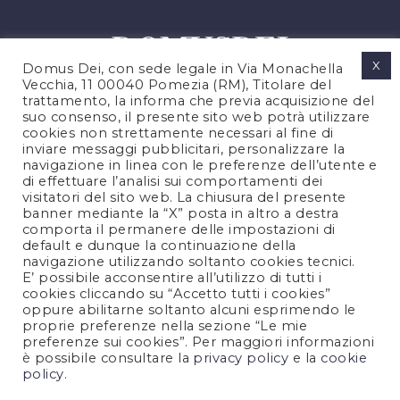
X
Domus Dei, con sede legale in Via Monachella
Vecchia, 11 00040 Pomezia (RM), Titolare del
trattamento, la informa che previa acquisizione del
suo consenso, il presente sito web potrà utilizzare
cookies non strettamente necessari al fine di
PRIVACY POLICY
inviare messaggi pubblicitari, personalizzare la
COOKIES POLICY
navigazione in linea con le preferenze dell’utente e
di effettuare l’analisi sui comportamenti dei
LEGAL NOTES
visitatori del sito web. La chiusura del presente
CONTACTS
banner mediante la “X” posta in altro a destra
comporta il permanere delle impostazioni di
default e dunque la continuazione della
navigazione utilizzando soltanto cookies tecnici.
FOLLOW US
E’ possibile acconsentire all’utilizzo di tutti i
cookies cliccando su “Accetto tutti i cookies”
oppure abilitarne soltanto alcuni esprimendo le
proprie preferenze nella sezione “Le mie
preferenze sui cookies”. Per maggiori informazioni
è possibile consultare la
privacy policy
e la
cookie
policy
.