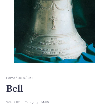
Home
/
Bells
/ Bell
Bell
SKU:
2112
Category:
Bells