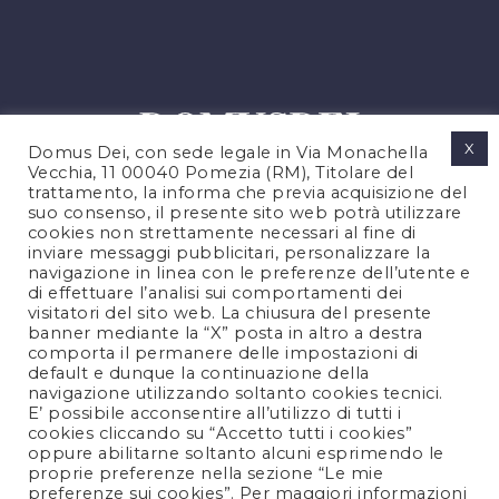
X
Domus Dei, con sede legale in Via Monachella
Vecchia, 11 00040 Pomezia (RM), Titolare del
trattamento, la informa che previa acquisizione del
suo consenso, il presente sito web potrà utilizzare
cookies non strettamente necessari al fine di
PRIVACY POLICY
inviare messaggi pubblicitari, personalizzare la
COOKIES POLICY
navigazione in linea con le preferenze dell’utente e
di effettuare l’analisi sui comportamenti dei
LEGAL NOTES
visitatori del sito web. La chiusura del presente
CONTACTS
banner mediante la “X” posta in altro a destra
comporta il permanere delle impostazioni di
default e dunque la continuazione della
navigazione utilizzando soltanto cookies tecnici.
FOLLOW US
E’ possibile acconsentire all’utilizzo di tutti i
cookies cliccando su “Accetto tutti i cookies”
oppure abilitarne soltanto alcuni esprimendo le
proprie preferenze nella sezione “Le mie
preferenze sui cookies”. Per maggiori informazioni