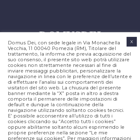
X
Domus Dei, con sede legale in Via Monachella
Vecchia, 11 00040 Pomezia (RM), Titolare del
trattamento, la informa che previa acquisizione del
suo consenso, il presente sito web potrà utilizzare
cookies non strettamente necessari al fine di
PRIVACY POLICY
inviare messaggi pubblicitari, personalizzare la
COOKIES POLICY
navigazione in linea con le preferenze dell’utente e
di effettuare l’analisi sui comportamenti dei
LEGAL NOTES
visitatori del sito web. La chiusura del presente
CONTACTS
banner mediante la “X” posta in altro a destra
comporta il permanere delle impostazioni di
default e dunque la continuazione della
navigazione utilizzando soltanto cookies tecnici.
FOLLOW US
E’ possibile acconsentire all’utilizzo di tutti i
cookies cliccando su “Accetto tutti i cookies”
oppure abilitarne soltanto alcuni esprimendo le
proprie preferenze nella sezione “Le mie
preferenze sui cookies”. Per maggiori informazioni